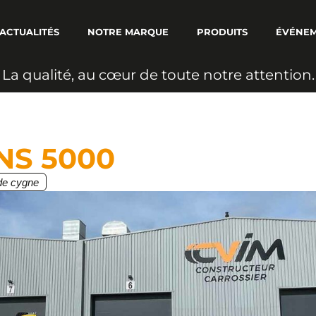
ACTUALITÉS
NOTRE MARQUE
PRODUITS
ÉVÉNE
L
a
q
u
a
l
i
t
é
,
a
u
c
œ
u
r
d
e
t
o
u
t
e
n
o
t
r
e
a
t
t
e
n
t
i
o
n
.
NS 5000
de cygne