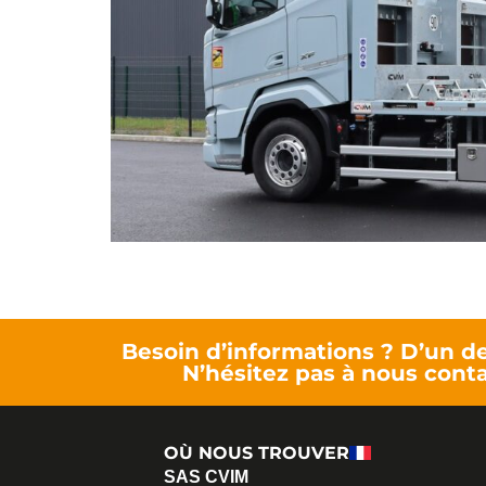
Besoin d’informations ? D’un de
N’hésitez pas à nous conta
OÙ NOUS TROUVER
SAS CVIM