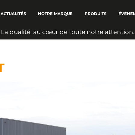
ACTUALITÉS
NOTRE MARQUE
PRODUITS
ÉVÉNE
L
a
q
u
a
l
i
t
é
,
a
u
c
œ
u
r
d
e
t
o
u
t
e
n
o
t
r
e
a
t
t
e
n
t
i
o
n
.
T