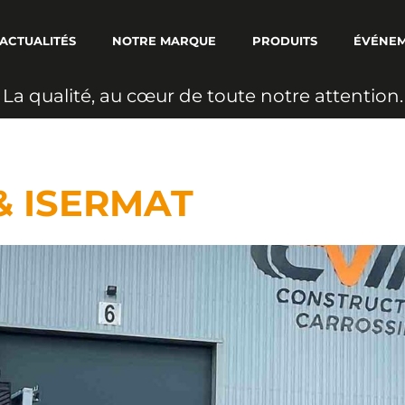
ACTUALITÉS
NOTRE MARQUE
PRODUITS
ÉVÉNE
L
a
q
u
a
l
i
t
é
,
a
u
c
œ
u
r
d
e
t
o
u
t
e
n
o
t
r
e
a
t
t
e
n
t
i
o
n
.
 & ISERMAT