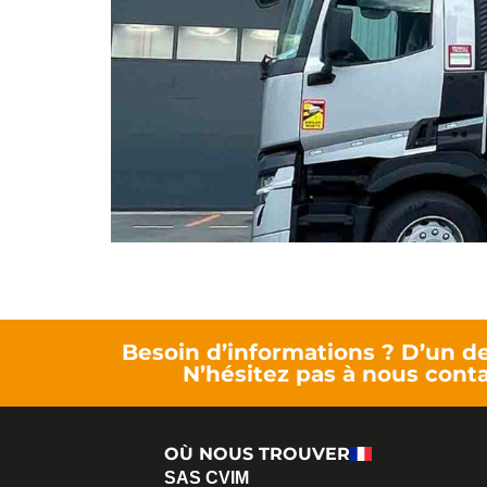
Besoin d’informations ? D’un de
N’hésitez pas à nous conta
OÙ NOUS TROUVER
SAS CVIM